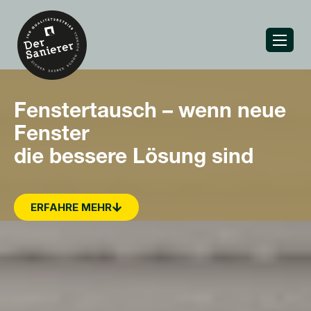
Fenstertausch – wenn neue
Fenster
die bessere Lösung sind
ERFAHRE MEHR