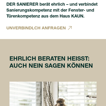
DER SANIERER berät ehrlich – und verbindet
Sanierungskompetenz mit der Fenster- und
Türenkompetenz aus dem Haus KAUN.
U
N
V
E
R
B
I
N
D
L
C
H
A
N
F
R
A
G
E
N
U
N
V
E
R
B
I
N
D
L
C
H
A
N
F
R
A
G
E
N
EHRLICH BERATEN HEISST: A
UCH NEIN SAGEN KÖNNEN